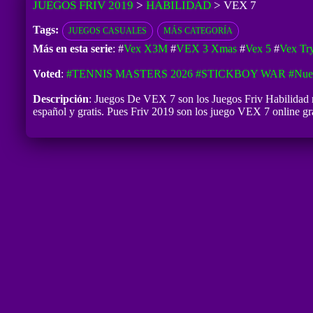
JUEGOS FRIV 2019
>
HABILIDAD
>
VEX 7
Tags:
JUEGOS CASUALES
MÁS CATEGORÍA
Más en esta serie
: #
Vex X3M
#
VEX 3 Xmas
#
Vex 5
#
Vex Try
Voted
:
#TENNIS MASTERS 2026
#STICKBOY WAR
#Nue
Descripción
: Juegos De VEX 7 son los Juegos Friv Habilidad 
español y gratis. Pues Friv 2019 son los juego VEX 7 online gra