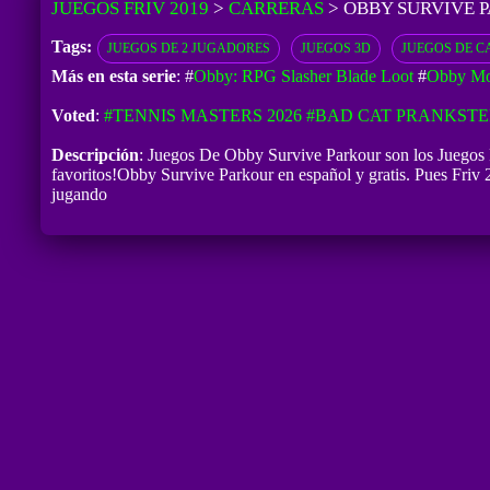
JUEGOS FRIV 2019
>
CARRERAS
>
OBBY SURVIVE 
Tags:
JUEGOS DE 2 JUGADORES
JUEGOS 3D
JUEGOS DE C
Más en esta serie
: #
Obby: RPG Slasher Blade Loot
#
Obby Mo
Voted
:
#TENNIS MASTERS 2026
#BAD CAT PRANKSTE
Descripción
: Juegos De Obby Survive Parkour son los Juegos 
favoritos!Obby Survive Parkour en español y gratis. Pues Friv 2
jugando