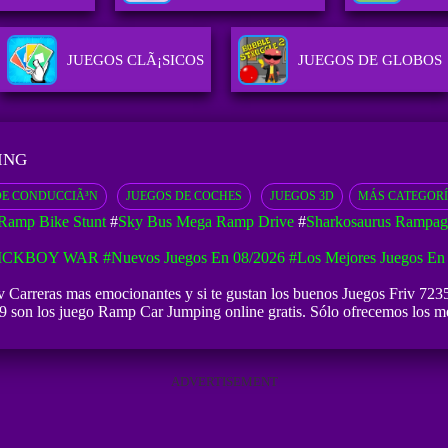
JUEGOS CLÃ¡SICOS
JUEGOS DE GLOBOS
ING
DE CONDUCCIÃ³N
JUEGOS DE COCHES
JUEGOS 3D
MÁS CATEGOR
Ramp Bike Stunt
#
Sky Bus Mega Ramp Drive
#
Sharkosaurus Rampag
ICKBOY WAR
#Nuevos Juegos En 08/2026
#Los Mejores Juegos En
 Carreras mas emocionantes y si te gustan los buenos
Juegos Friv 723
 son los juego Ramp Car Jumping online gratis. Sólo ofrecemos los mej
ADVERTISEMENT