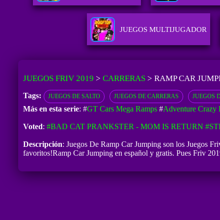
JUEGOS MULTIJUGADOR
JUEGOS FRIV 2019
>
CARRERAS
>
RAMP CAR JUMP
Tags:
JUEGOS DE SALTO
JUEGOS DE CARRERAS
JUEGOS 
Más en esta serie
: #
GT Cars Mega Ramps
#
Adventure Crazy 
Voted
:
#BAD CAT PRANKSTER - MOM IS RETURN
#ST
Descripción
: Juegos De Ramp Car Jumping son los Juegos Friv
favoritos!Ramp Car Jumping en español y gratis. Pues Friv 2019