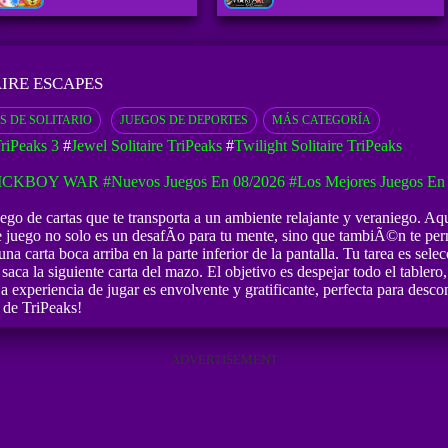
AIRE ESCAPES
S DE SOLITARIO
JUEGOS DE DEPORTES
MÁS CATEGORÍA
TriPeaks 3
#
Jewel Solitaire TriPeaks
#
Twilight Solitaire TriPeaks
ICKBOY WAR
#Nuevos Juegos En 08/2026
#Los Mejores Juegos En
go de cartas que te transporta a un ambiente relajante y veraniego. Aqu
e juego no solo es un desafÃ­o para tu mente, sino que tambiÃ©n te perm
a carta boca arriba en la parte inferior de la pantalla. Tu tarea es sel
ca la siguiente carta del mazo. El objetivo es despejar todo el tablero, 
La experiencia de jugar es envolvente y gratificante, perfecta para desc
 de TriPeaks!
ADVERTISEMENT