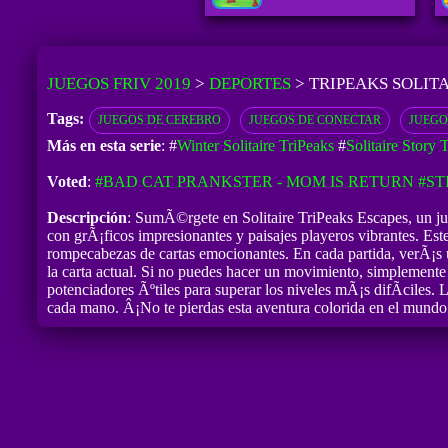
JUEGOS FRIV 2019
>
DEPORTES
>
TRIPEAKS SOLIT
Tags:
JUEGOS DE CEREBRO
JUEGOS DE CONECTAR
JUEGO
Más en esta serie
: #
Winter Solitaire TriPeaks
#
Solitaire Story 
Voted
:
#BAD CAT PRANKSTER - MOM IS RETURN
#ST
Descripción
: SumÃ©rgete en Solitaire TriPeaks Escapes, un jue
con grÃ¡ficos impresionantes y paisajes playeros vibrantes. Est
rompecabezas de cartas emocionantes. En cada partida, verÃ¡s un
la carta actual. Si no puedes hacer un movimiento, simplemente sa
potenciadores Ãºtiles para superar los niveles mÃ¡s difÃ­ciles. 
cada mano. Â¡No te pierdas esta aventura colorida en el mundo