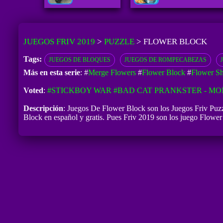
JUEGOS FRIV 2019
>
PUZZLE
>
FLOWER BLOCK
Tags:
JUEGOS DE BLOQUES
JUEGOS DE ROMPECABEZAS
Más en esta serie
: #
Merge Flowers
#
Flower Block
#
Flower Sh
Voted
:
#STICKBOY WAR
#BAD CAT PRANKSTER - MO
Descripción
: Juegos De Flower Block son los Juegos Friv Puzz
Block en español y gratis. Pues Friv 2019 son los juego Flower 