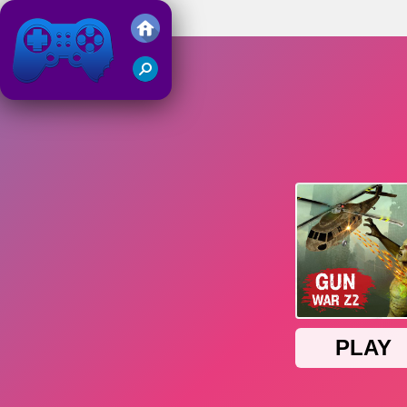
Gun War Z2
Juegos Friv 2019