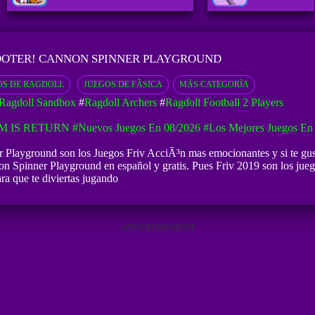
OTER! CANNON SPINNER PLAYGROUND
OS DE RAGDOLL
JUEGOS DE FÃ­SICA
MÁS CATEGORÍA
 Ragdoll Sandbox
#
Ragdoll Archers
#
Ragdoll Football 2 Players
M IS RETURN
#Nuevos Juegos En 08/2026
#Los Mejores Juegos En
 Playground son los Juegos Friv AcciÃ³n mas emocionantes y si te gu
non Spinner Playground en español y gratis. Pues Friv 2019 son los j
ra que te diviertas jugando
ADVERTISEMENT