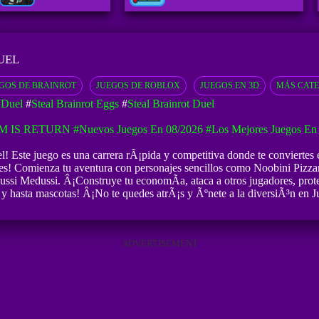
UEL
GOS DE BRAINROT
JUEGOS DE ROBLOX
JUEGOS EN 3D
MÁS CAT
 Duel
#
Steal Brainrot Eggs
#
Steal Brainrot Duel
M IS RETURN
#Nuevos Juegos En 08/2026
#Los Mejores Juegos En
el! Este juego es una carrera rÃ¡pida y competitiva donde te conviertes
es! Comienza tu aventura con personajes sencillos como Noobini Pizzani
ussi Medussi. Â¡Construye tu economÃ­a, ataca a otros jugadores, proteg
s y hasta mascotas! Â¡No te quedes atrÃ¡s y Ãºnete a la diversiÃ³n en 
ADVERTISEMENT