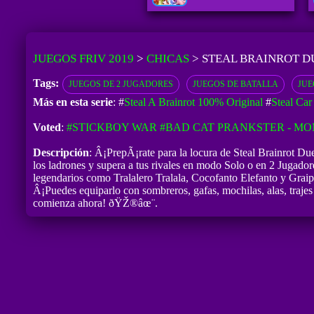
JUEGOS FRIV 2019
>
CHICAS
>
STEAL BRAINROT D
Tags:
JUEGOS DE 2 JUGADORES
JUEGOS DE BATALLA
JUE
Más en esta serie
: #
Steal A Brainrot 100% Original
#
Steal Car
Voted
:
#STICKBOY WAR
#BAD CAT PRANKSTER - MO
Descripción
: Â¡PrepÃ¡rate para la locura de Steal Brainrot Du
los ladrones y supera a tus rivales en modo Solo o en 2 Jugador
legendarios como Tralalero Tralala, Cocofanto Elefanto y Graip
Â¡Puedes equiparlo con sombreros, gafas, mochilas, alas, traje
comienza ahora! ðŸŽ®âœ¨.