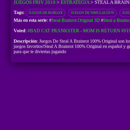
JUEGOS FRIV 2019
>
ESTRATEGIA
>
STEAL A BRAI
Tags:
JUEGOS DE ROBLOX
JUEGOS DE SIMULACIÃ³N
JUE
Más en esta serie
: #
Steal Brainrot Original 3D
#
Steal a Brain
Voted
:
#BAD CAT PRANKSTER - MOM IS RETURN
#ST
Descripción
: Juegos De Steal A Brainrot 100% Original son lo
juegos favoritos!Steal A Brainrot 100% Original en español y gr
para que te diviertas jugando