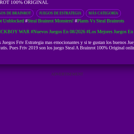
NROT 100% ORIGINAL
GOS DE BRAINROT
JUEGOS DE ESTRATEGIA
MÁS CATEGORÍA
rot Unblocked
#
Steal Brainrot Monsters!
#
Plants Vs Steal Brainrots
ICKBOY WAR
#Nuevos Juegos En 08/2026
#Los Mejores Juegos En
s Juegos Friv Estrategia mas emocionantes y si te gustan los buenos
Jue
atis. Pues Friv 2019 son los juego Steal A Brainrot 100% Original onlin
ADVERTISEMENT