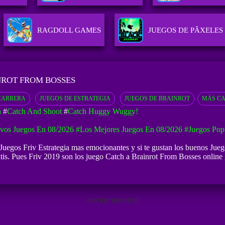
RAGDOLL GAMES
JUEGOS DE PÃ­XELES
NROT FROM BOSSES
CARRERA
JUEGOS DE ESTRATEGIA
JUEGOS DE BRAINROT
MÁS CA
h
#
Catch And Shoot
#
Catch Huggy Wuggy!
vos Juegos En 08/2026
#Los Mejores Juegos En 08/2026
#Juegos Pop
Juegos Friv Estrategia mas emocionantes y si te gustan los buenos
Jueg
tis. Pues Friv 2019 son los juego Catch a Brainrot From Bosses online g
ADVERTISEMENT