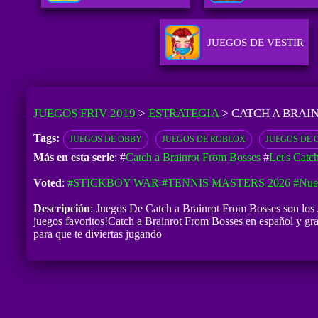
JUEGOS DE VESTIR
JUEGOS FRIV 2019
>
ESTRATEGIA
>
CATCH A BRAI
Tags:
JUEGOS DE OBBY
JUEGOS DE ROBLOX
JUEGOS DE 
Más en esta serie
: #
Catch a Brainrot From Bosses
#
Let's Catc
Voted
:
#STICKBOY WAR
#TENNIS MASTERS 2026
#Nue
Descripción
: Juegos De Catch a Brainrot From Bosses son los 
juegos favoritos!Catch a Brainrot From Bosses en español y gra
para que te diviertas jugando