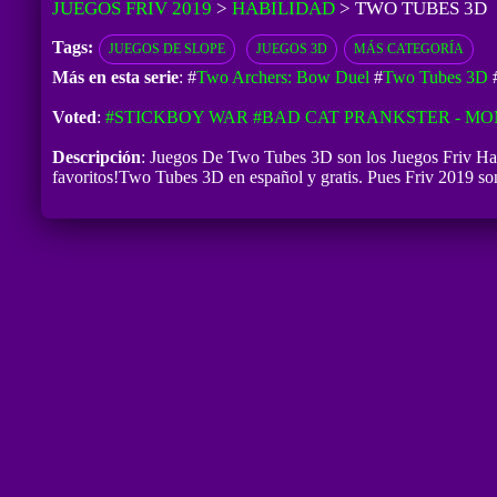
JUEGOS FRIV 2019
>
HABILIDAD
>
TWO TUBES 3D
Tags:
JUEGOS DE SLOPE
JUEGOS 3D
MÁS CATEGORÍA
Más en esta serie
: #
Two Archers: Bow Duel
#
Two Tubes 3D
Voted
:
#STICKBOY WAR
#BAD CAT PRANKSTER - MO
Descripción
: Juegos De Two Tubes 3D son los Juegos Friv Hab
favoritos!Two Tubes 3D en español y gratis. Pues Friv 2019 son