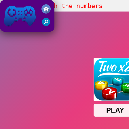
Two For 2 match the numbers
Juegos Friv 2019