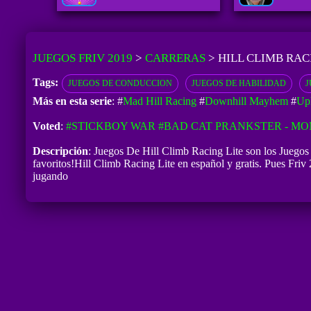
JUEGOS FRIV 2019
>
CARRERAS
>
HILL CLIMB RAC
Tags:
JUEGOS DE CONDUCCION
JUEGOS DE HABILIDAD
J
Más en esta serie
: #
Mad Hill Racing
#
Downhill Mayhem
#
Uph
Voted
:
#STICKBOY WAR
#BAD CAT PRANKSTER - MO
Descripción
: Juegos De Hill Climb Racing Lite son los Juegos
favoritos!Hill Climb Racing Lite en español y gratis. Pues Friv 
jugando