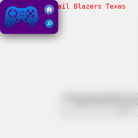
Urban Subway Rail Blazers Texas
Run
Juegos Friv 2019