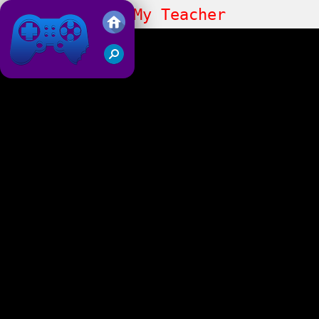
Day At School My Teacher
Juegos Friv 2019