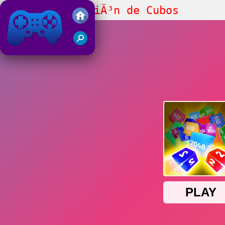
DesafÃ­o de FusiÃ³n de Cubos
Juegos Friv 2019