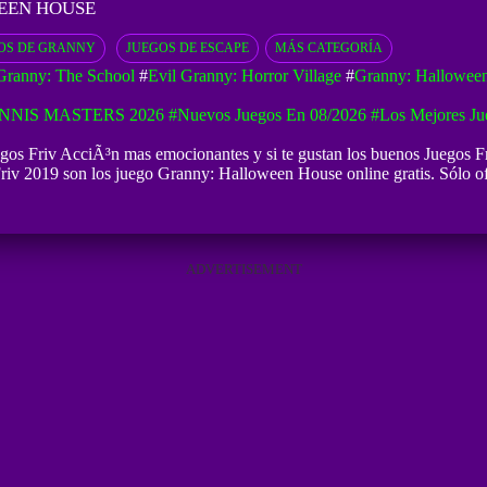
EEN HOUSE
OS DE GRANNY
JUEGOS DE ESCAPE
MÁS CATEGORÍA
Granny: The School
#
Evil Granny: Horror Village
#
Granny: Hallowee
NNIS MASTERS 2026
#Nuevos Juegos En 08/2026
#Los Mejores Ju
gos Friv AcciÃ³n mas emocionantes y si te gustan los buenos
Juegos F
riv 2019 son los juego Granny: Halloween House online gratis. Sólo of
ADVERTISEMENT