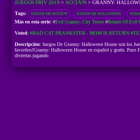
JUEGOS FRIV 2019
>
ACCIÃ³N
>
GRANNY: HALLOW
Tags:
JUEGOS DE ACCIÃ³N
JUEGOS DE HALLOWEEN
JUEG
Más en esta serie
: #
Evil Granny: City Terror
#
Return Of Evil 
Voted
:
#BAD CAT PRANKSTER - MOM IS RETURN
#TE
Descripción
: Juegos De Granny: Halloween House son los Jue
favoritos!Granny: Halloween House en español y gratis. Pues F
diviertas jugando