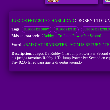
JUEGOS FRIV 2019
>
HABILIDAD
>
ROBBY 1 TO JU
Tags:
JUEGOS DE OBBY
JUEGOS EN 3D
JUEGOS DE ROBL
Más en esta serie
: #
Robby 1 To Jump Power Per Second
Voted
:
#BAD CAT PRANKSTER - MOM IS RETURN
#TE
Descripción
: Juegos De Robby 1 To Jump Power Per Second so
tus juegos favoritos!Robby 1 To Jump Power Per Second en esp
Friv 8235 la red para que te diviertas jugando